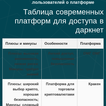
пользователей о платформе.
Таблица современных
платформ для доступа в
даркнет
Плюсы и минусы
Особенности
Платформа
Плюсы: высокая
Легкий доступ,
ОМГ ОМГ
анонимность,
повышенная
низкие риски;
безопасность
Минусы: требует
знаний
Плюсы: широкий
Платформа для
Кракен
выбор крипто,
торговли
хорошая
криптовалютами
безопасность;
Минусы: сложный