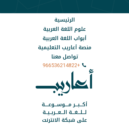
الرئيسية
علوم اللغة العربية
أبواب اللغة العربية
منصة أعاريب التعليمية
تواصل معنا
+966536214822
أكـــبـــر مــــوســـوعــــة
لـــلـــغـــة الـــعـــربــيــة
على شبكة الانترنت