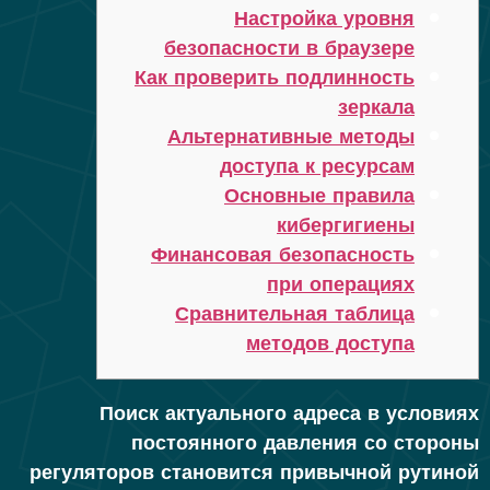
Настройка уровня
безопасности в браузере
Как проверить подлинность
зеркала
Альтернативные методы
доступа к ресурсам
Основные правила
кибергигиены
Финансовая безопасность
при операциях
Сравнительная таблица
методов доступа
Поиск актуального адреса в условиях
постоянного давления со стороны
регуляторов становится привычной рутиной