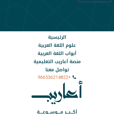
الرئيسية
علوم اللغة العربية
أبواب اللغة العربية
منصة أعاريب التعليمية
تواصل معنا
+966536214822
أكـــبـــر مــــوســـوعــــة