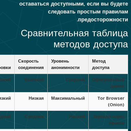
оставаться доступными, если вы будете
следовать простым правилам
предосторожности.
Сравнительная таблица
методов доступа
Скорость
Уровень
Метод
ровки
соединения
анонимности
доступа
окий
Высокая
Средний
Официальный
домен
изкий
Низкая
Максимальный
Tor Browser
(Onion)
дний
Средняя
Низкий
Зеркало через
прокси