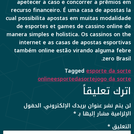
apetecer a caso e concorrer a prêmios em
recurso financeiro. É uma casa de apostas la
cual possibilita apostas em muitas modalidade
de esportes et games de cassino online de
manera simples e holistica. Os cassinos on the
internet e as casas de apostas esportivas
também online estão virando alguma febre
zero Brasil.
Tagged
esporte da sorte
online
esportedasorte
jogo da sorte
اترك تعليقاً
لن يتم نشر عنوان بريدك الإلكتروني.
الحقول
الإلزامية مشار إليها بـ
*
التعليق
*