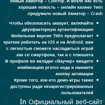
новый Авиатор – Coinflip. И возле нас есть
хорошая новость – онлайн казино 1win
придумало новый Авиатор – Crash.
Чтобы обезопасить аккаунт, включайте
двухфакторную аутентификацию.
Мобильная версия 1Win предполагает
краткое работать на iOS и на Android, вам
с легкостью сможете насладиться игрой
как со смартфона, так и с планшета.
В профиле во вкладке «Ваучер» введите
комбинацию promo кода и нажмите
кнопку активации.
Кроме того, кое-кто демо-игры также
доступны ради незарегистрированных
пользователей.
In Официальный веб-сайт