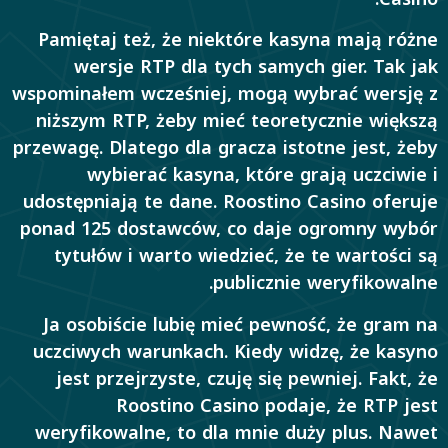
Pamiętaj też, że niektóre kasyna mają różne
wersje RTP dla tych samych gier. Tak jak
wspominałem wcześniej, mogą wybrać wersję z
niższym RTP, żeby mieć teoretycznie większą
przewagę. Dlatego dla gracza istotne jest, żeby
wybierać kasyna, które grają uczciwie i
udostępniają te dane. Roostino Casino oferuje
ponad 125 dostawców, co daje ogromny wybór
tytułów i warto wiedzieć, że te wartości są
publicznie weryfikowalne.
Ja osobiście lubię mieć pewność, że gram na
uczciwych warunkach. Kiedy widzę, że kasyno
jest przejrzyste, czuję się pewniej. Fakt, że
Roostino Casino podaje, że RTP jest
weryfikowalne, to dla mnie duży plus. Nawet