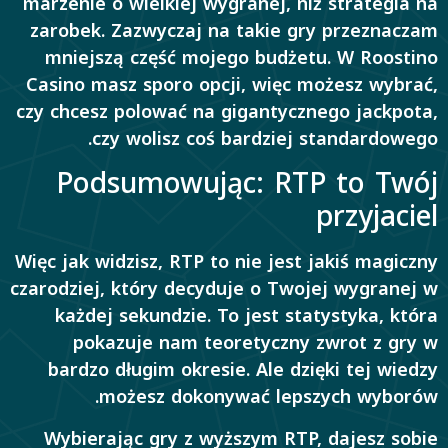
marzenie o wielkiej wygranej, niż strategia na
zarobek. Zazwyczaj na takie gry przeznaczam
mniejszą część mojego budżetu. W Roostino
Casino masz sporo opcji, więc możesz wybrać,
czy chcesz polować na gigantycznego jackpota,
czy wolisz coś bardziej standardowego.
Podsumowując: RTP to Twój
przyjaciel
Więc jak widzisz, RTP to nie jest jakiś magiczny
czarodziej, który decyduje o Twojej wygranej w
każdej sekundzie. To jest statystyka, która
pokazuje nam teoretyczny zwrot z gry w
bardzo długim okresie. Ale dzięki tej wiedzy
możesz dokonywać lepszych wyborów.
Wybierając gry z wyższym RTP, dajesz sobie