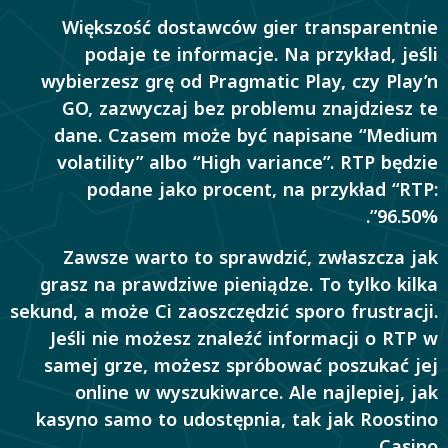
Większość dostawców gier transparentnie
podaje te informacje. Na przykład, jeśli
wybierzesz grę od Pragmatic Play, czy Play’n
GO, zazwyczaj bez problemu znajdziesz te
dane. Czasem może być napisane “Medium
volatility” albo “High variance”. RTP będzie
podane jako procent, na przykład “RTP:
96.50%”.
Zawsze warto to sprawdzić, zwłaszcza jak
grasz na prawdziwe pieniądze. To tylko kilka
sekund, a może Ci zaoszczędzić sporo frustracji.
Jeśli nie możesz znaleźć informacji o RTP w
samej grze, możesz spróbować poszukać jej
online w wyszukiwarce. Ale najlepiej, jak
kasyno samo to udostępnia, tak jak Roostino
Casino.