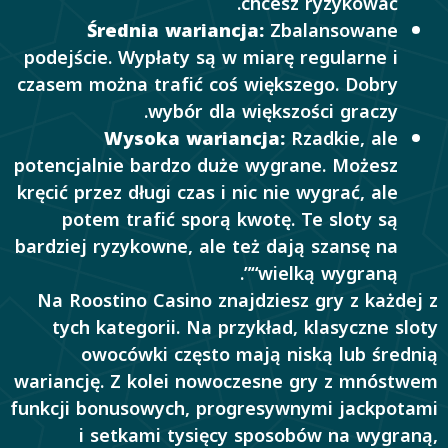
chcesz ryzykować.
Średnia wariancja:
Zbalansowane
podejście. Wypłaty są w miarę regularne i
czasem można trafić coś większego. Dobry
wybór dla większości graczy.
Wysoka wariancja:
Rzadkie, ale
potencjalnie bardzo duże wygrane. Możesz
kręcić przez długi czas i nic nie wygrać, ale
potem trafić sporą kwotę. Te sloty są
bardziej ryzykowne, ale też dają szansę na
“wielką wygraną”.
Na Roostino Casino znajdziesz gry z każdej z
tych kategorii. Na przykład, klasyczne sloty
owocówki często mają niską lub średnią
wariancję. Z kolei nowoczesne gry z mnóstwem
funkcji bonusowych, progresywnymi jackpotami
i setkami tysięcy sposobów na wygraną,