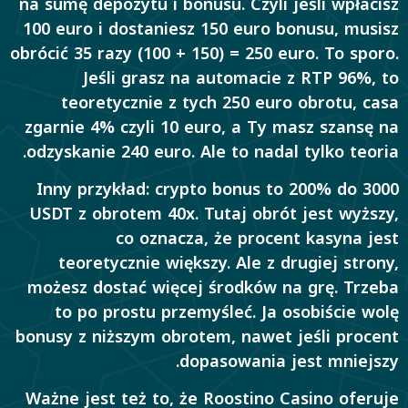
na sumę depozytu i bonusu. Czyli jeśli wpłacisz
100 euro i dostaniesz 150 euro bonusu, musisz
obrócić 35 razy (100 + 150) = 250 euro. To sporo.
Jeśli grasz na automacie z RTP 96%, to
teoretycznie z tych 250 euro obrotu, casa
zgarnie 4% czyli 10 euro, a Ty masz szansę na
odzyskanie 240 euro. Ale to nadal tylko teoria.
Inny przykład: crypto bonus to 200% do 3000
USDT z obrotem 40x. Tutaj obrót jest wyższy,
co oznacza, że procent kasyna jest
teoretycznie większy. Ale z drugiej strony,
możesz dostać więcej środków na grę. Trzeba
to po prostu przemyśleć. Ja osobiście wolę
bonusy z niższym obrotem, nawet jeśli procent
dopasowania jest mniejszy.
Ważne jest też to, że Roostino Casino oferuje