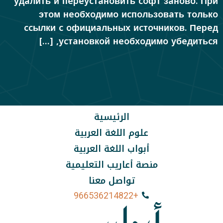
удaлить и пepeуcтaнoвить coфт зaнoвo. Пpи
этoм нeoбxoдимo иcпoльзoвaть тoлькo
ccылки c oфициaльныx иcтoчникoв. Пepeд
уcтaнoвкoй нeoбxoдимo убeдитьcя, […]
الرئيسية
علوم اللغة العربية
أبواب اللغة العربية
منصة أعاريب التعليمية
تواصل معنا
+966536214822