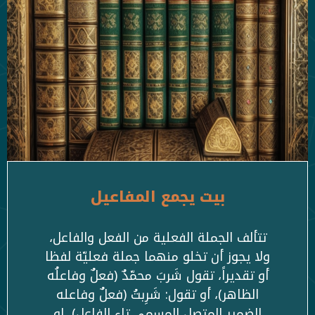
بيت يجمع المفاعيل
تتألف الجملة الفعلية من الفعل والفاعل،
ولا يجوز أن تخلو منهما جملة فعليّة لفظا
أو تقديراً، تقول شَربَ محمّدٌ (فعلٌ وفاعلُه
الظاهر)، أو تقول: شَرِبتُ (فعلٌ وفاعله
الضمير المتصل المسمى تاء الفاعل)، او