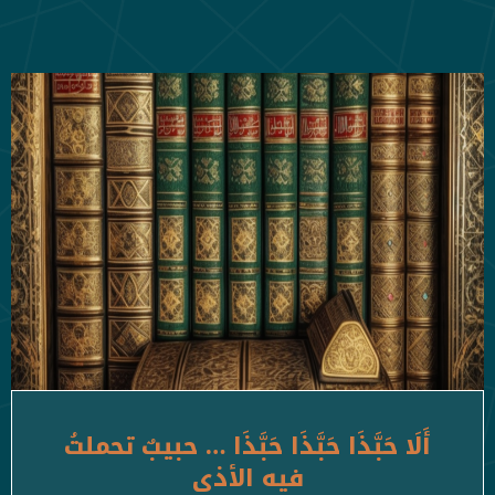
أَلَا حَبَّذَا حَبَّذَا حَبَّذَا … حبيبٌ تحملتُ
فيه الأذى