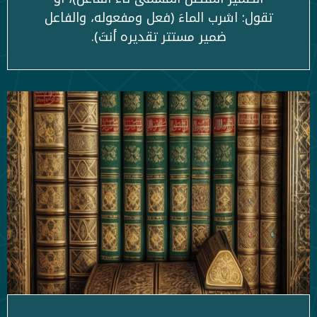
تقول: اشرب الماءَ (فعل ومفعوله، والفاعل
ضمير مستتر تقديره أنتَ).