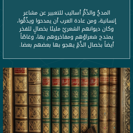
المدحُ والذّمُّ أساليب للتعبير عن مشاعر
إنسانية، ومن عادة العرب أن يمدحوا ويذُمُّوا،
وكان ديوانهم الشعريّ مليئا بخصالٍ للفخر
يمتدح شعراؤهم ومفاخروهم بها، وغاصّاً
أيضاً بخصال الذَّمِّ يهجو بها بعضهم بعضا.