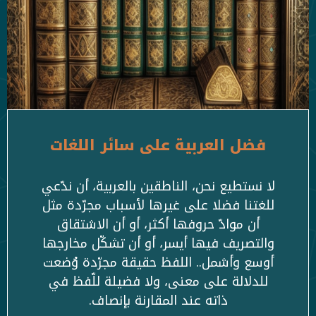
فضل العربية على سائر اللغات
لا نستطيع نحن، الناطقين بالعربية، أن ندّعي
للغتنا فضلا على غيرها لأسباب مجرّدة مثل
أن موادّ حروفها أكثر، أو أن الاشتقاق
والتصريف فيها أيسر، أو أن تشكّل مخارجها
أوسع وأشمل.. اللفظ حقيقة مجرّدة وُضعت
للدلالة على معنى، ولا فضيلة للّفظ في
ذاته عند المقارنة بإنصاف.