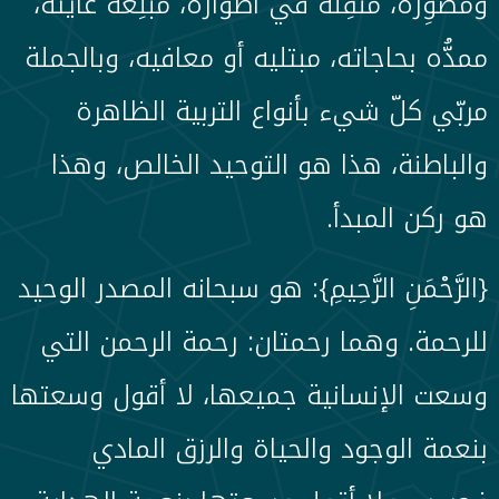
ومصوِّره، منقِّله في أطواره، مبلِّغه غايته،
ممدُّه بحاجاته، مبتليه أو معافيه، وبالجملة
مربّي كلّ شيء بأنواع التربية الظاهرة
والباطنة، هذا هو التوحيد الخالص، وهذا
هو ركن المبدأ.
{الرَّحْمَنِ الرَّحِيمِ}: هو سبحانه المصدر الوحيد
للرحمة. وهما رحمتان: رحمة الرحمن التي
وسعت الإنسانية جميعها، لا أقول وسعتها
بنعمة الوجود والحياة والرزق المادي