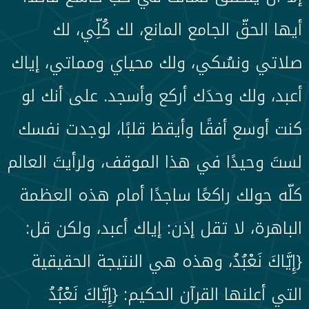
أيها الحقّ الجامع المانع، لك كُلِّي، لك
صلاتي ونسُكي، ولك محياي ومماتي، إياك
أعبد، ولك وحدَك أركع وأسجد. على أنك لو
كنت أوسع أفقًا وأيقظ قلبًا، لوجدت نفسك
لستَ وحيدًا في هذا الموقف، ولرأيتَ العالم
كلّه حولك راكعًا ساجدًا أمام هذه العظمة
الباهرة، لا تقل إذن: إياك أعبد، ولكن قل:
{إِيَّاكَ نَعْبُدُ، وهذه هي النتيجة الحقيقية
التي أعلنها القرآن الحكيم: {إِيَّاكَ نَعْبُدُ