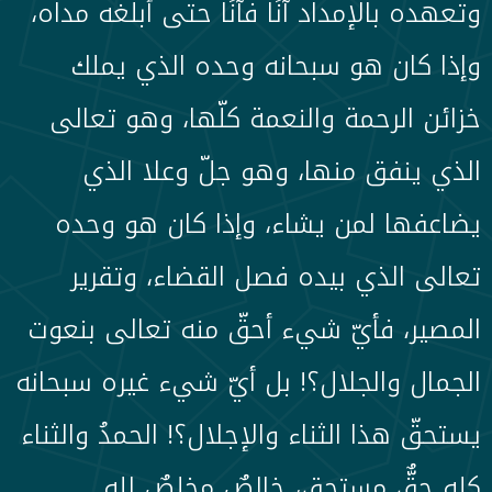
وتعهده بالإمداد آنًا فآنًا حتى أبلغه مداه،
وإذا كان هو سبحانه وحده الذي يملك
خزائن الرحمة والنعمة كلّها، وهو تعالى
الذي ينفق منها، وهو جلّ وعلا الذي
يضاعفها لمن يشاء، وإذا كان هو وحده
تعالى الذي بيده فصل القضاء، وتقرير
المصير، فأيّ شيء أحقّ منه تعالى بنعوت
الجمال والجلال؟! بل أيّ شيء غيره سبحانه
يستحقّ هذا الثناء والإجلال؟! الحمدُ والثناء
كله حقٌّ مستحق، خالصٌ مخلصٌ لله