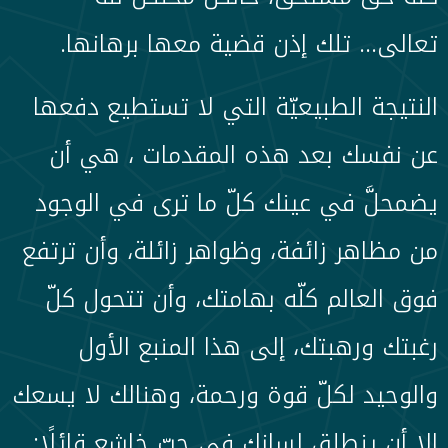
تعالى… تلك إذن قضية معها برهانها.
النتيجة الطبيعيّة التي لا تستطيع دفعها
عن نفسك بعد هذه المقدمات ، هي أن
يضمحلَّ في عينك كلّ ما ترى في الوجود
من مظاهر زائفة، وظواهر زائلة، وأن ترتفع
فوق العالم كلّه بهامتك، وأن تتحول كلّ
رغبتك ورهبتك، إلى هذا المنبع الأول
والوحيد لكلّ قوة ورحمة، وهنالك لا يسعك
إلا أن ينطلق لسانك في حبّ خاشع قائلًا: