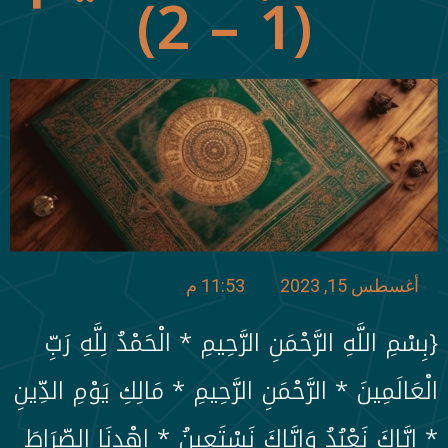
(1 – 2)
أغسطس 15, 2023
11:53 م
{بِسْمِ اللَّهِ الرَّحْمَنِ الرَّحِيمِ * الْحَمْدُ لِلَّهِ رَبِّ
الْعَالَمِينَ * الرَّحْمَنِ الرَّحِيمِ * مَالِكِ يَوْمِ الدِّينِ
* إِيَّاكَ نَعْبُدُ وَإِيَّاكَ نَسْتَعِينُ * اهْدِنَا الصِّرَاطَ