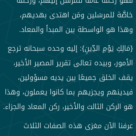
فهو رحمة عامَّة للمرسَل إليهم، ورحمة
خاصَّة للمرسَلين ومَن اهتدى بهديهم،
وهذا هو الواسطة بين المبدأ والمعاد.
{مَالِكِ يَوْمِ الدِّينِ}: إليه وحده سبحانه ترجع
الأمور، وبيده تعالى تقرير المصير الأخير،
يقف الخلق جميعًا بين يديه مسؤولين،
فيدينهم ويجزيهم بما كانوا يعملون، وهذا
هو الركن الثالث والأخير، ركن المعاد والجزاء.
عرفنا الآن مغزى هذه الصفات الثلاث