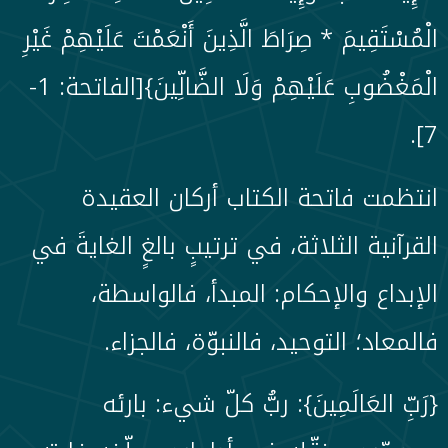
الْمُسْتَقِيمَ * صِرَاطَ الَّذِينَ أَنْعَمْتَ عَلَيْهِمْ غَيْرِ
الْمَغْضُوبِ عَلَيْهِمْ وَلَا الضَّالِّينَ}[الفاتحة: 1-
7].
انتظمت فاتحة الكتاب أركان العقيدة
القرآنية الثلاثة، في ترتيبٍ بالغٍ الغايةَ في
الإبداع والإحكام: المبدأ، فالواسطة،
فالمعاد؛ التوحيد، فالنبوّة، فالجزاء.
{رَبِّ العَالَمِينَ}: ربُّ كلّ شيء: بارئه