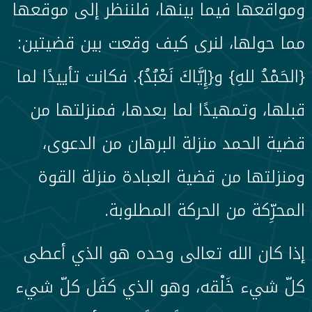
ومواقعها فيما بينها، فلننظر إلى موقعها
مما حولها، لنرى كيف وقعت بين قضيتين:
{الحَمْدُ للهِ} و{إِيَّاكَ نَعْبُدُ}. فكانت تأييدًا لما
قبلها، وتمهيدًا لما بعدها، فمنزلتها من
قضية الحمد منزلة البرهان من الدعوى،
ومنزلتها من قضية العبادة منزلة القوة
المحرِّكة من الحركة المطلوبة.
إذا كان الله تعالى وحده هو الذي أعطى
كلّ شيء خَلْقه، وهو الذي كفَل كلّ شيء