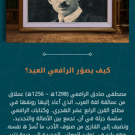
كيف يصوّر الرافعي العيد؟
مصطفى صادق الرافعي (1298ه – 1256ه) عملاق
من عمالقة لغة العرب، الذي أعاد إليها رونقها في
مطلع القرن الرابع عشر الهجري.. وكتابات الرافعي
سلسة جزلة في آن، تجمع بين الأصالة والتجديد،
وتضيف إلى القارئ من صنوف الأدب ما تُسرّ ه نفسه.
وهو بارع في توليد المعاني الجديدة إلى درجة تثير