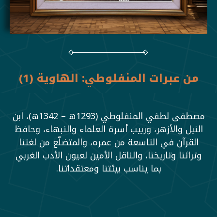
من عبرات المنفلوطي: الهاوية (1)
مصطفى لطفي المنفلوطي (1293ه – 1342ه)، ابن
النيل والأزهر، وربيب أسرة العلماء والنبهاء، وحافظ
القرآن في التاسعة من عمره، والمتضلّع من لغتنا
وتراثنا وتاريخنا، والناقل الأمين لعيون الأدب الغربي
بما يناسب بيئتنا ومعتقداتنا.