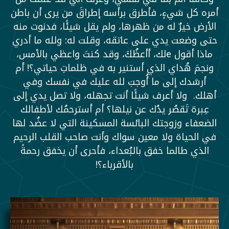
أمره كل شيءٍ، فأطرق برأسه إطراقَ من يرى أن باطن
الأرض خيرٌ له من ظهرها، ولم يقل شيئًا، فدنوت منه
حتى وضعت يدي على عاتقه، وقلت له: ولله ما أدري
ماذا أقول eلك، أأعظُكَ، وقد كنتَ واعظي بالأمس،
ونجمَ هُداي الذي أستنير به في ظلماتِ حياتي؟! أم
أرشدك إلى ما أُوجبَ لله عليك في نفسك وفي
أهلك. ولا أعرف شيئًا أنت تجهله، ولا تصل يدي إلى
عِبرة تَقصُر يدُك عن نيلها؟ أم أسترحمُك لأطفالك
الضعفاء وزوجتك البائسة المسكينة التي لا عضُد لها
في الحياة ولا معين سواك وأنت صاحب القلب الرحيم
الذي طالما خفق بالبُعداء، فأحرى أن يخفق رحمةً
بالأقرباء؟!