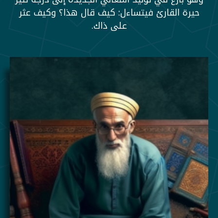
حيرة القارئ فيتساءل: كيف قال هذا؟ وكيف عثر
على ذاك.