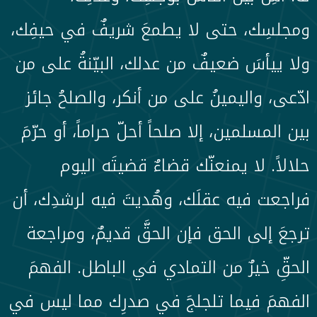
ومجلسِك، حتى لا يطمعَ شريفٌ في حيفِك،
ولا ييأسَ ضعيفٌ من عدلك، البيّنةُ على من
ادّعى، واليمينُ على من أنكر، والصلحُ جائز
بين المسلمين، إلا صلحاً أحلّ حراماً، أو حرّمَ
حلالاً. لا يمنعنّك قضاءٌ قضيتَه اليوم
فراجعت فيه عقلَك، وهُديتَ فيه لرشدِك، أن
ترجعَ إلى الحق فإن الحقَّ قديمٌ، ومراجعة
الحقِّ خيرٌ من التمادي في الباطل. الفهمَ
الفهمَ فيما تلجلجَ في صدرِك مما ليس في