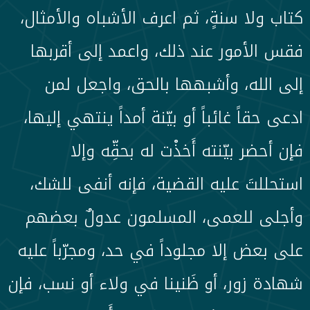
كتاب ولا سنةٍ، ثم اعرف الأشباه والأمثال،
فقس الأمور عند ذلك، واعمد إلى أقربها
إلى الله، وأشبهها بالحق، واجعل لمن
ادعى حقاً غائباً أو بيّنة أمداً ينتهي إليها،
فإن أحضر بيّنته أَخذْت له بحقِّه وإلا
استحللتَ عليه القضية، فإنه أنفى للشك،
وأجلى للعمى، المسلمون عدولٌ بعضهم
على بعض إلا مجلوداً في حد، ومجرّباً عليه
شهادة زور، أو ظَنينا في ولاء أو نسب، فإن