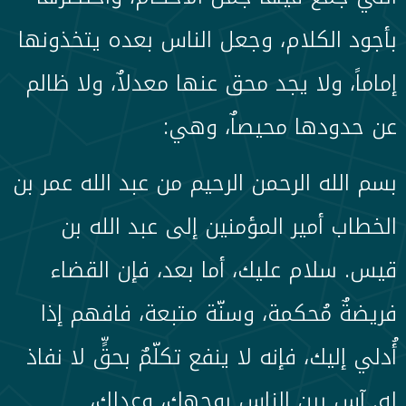
بأجود الكلام، وجعل الناس بعده يتخذونها
إماماً، ولا يجد محق عنها معدلاٌ، ولا ظالم
عن حدودها محيصاٌ، وهي:
بسم الله الرحمن الرحيم من عبد الله عمر بن
الخطاب أمير المؤمنين إلى عبد الله بن
قيس. سلام عليك، أما بعد، فإن القضاء
فريضةٌ مُحكمة، وسنّة متبعة، فافهم إذا
أُدلي إليك، فإنه لا ينفع تكلّمٌ بحقٍّ لا نفاذ
له. آسِ بين الناس بوجهِك، وعدلِك،