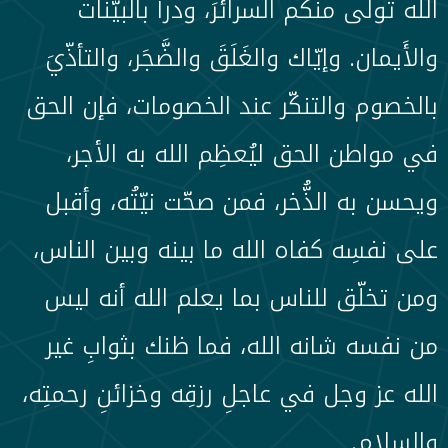
الله تولى منكم السرائرَ، ودرأَ بالبيّنات
والأَيمان. وإيّاك والغَلَقَ والضَّجَر، والتأذّيَ
بالخصوم والتنكّر عند الخصومات، فإن الحق
في مواطن الحق ليُعظِم الله به الأجر،
ويحسن به الذُّخر، فمن صحّت نيّتُه، وأقبل
على نفسِه كفاه الله ما بينه وبين الناس،
ومن تخلّق للناس بما يعلم الله أنه ليس
من نفسه شانه الله، فما ظنك بثوابِ غير
الله عز وجل في عاجلِ رزقِه وخزائنِ رحمتِه،
والسلام.