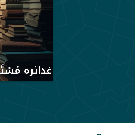
غدائره مُسْتَ