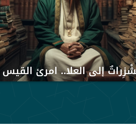
شْزِراتٌ إلى العلا.. امرئ القيس