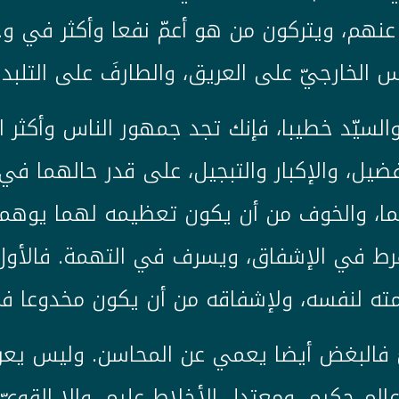
 عنهم، ويتركون من هو أعمّ نفعا وأكثر في و
س الخارجيّ على العريق، والطارفَ على التلبد
والسيّد خطيبا، فإنك تجد جمهور الناس وأكثر ا
يل، والإكبار والتبجيل، على قدر حالهما في
ما، والخوف من أن يكون تعظيمه لهما يوهمه
رط في الإشفاق، ويسرف في التهمة. فالأول
ته لنفسه، ولإشفاقه من أن يكون مخدوعا في
 فالبغض أيضا يعمي عن المحاسن. وليس يعرف
لم حكيم، ومعتدل الأخلاط عليم، وإلا القويّ ا