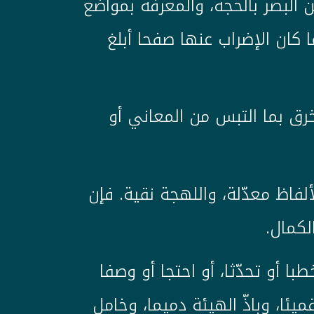
ن البصر بالحجة، والمعرفة بمواضع
ا كان الإضراب عنها صفحا أبلغ
رق بما التبس من المعاني أو
فاظ معدّلة، واللهجة نقية. فإن
لكمال.
ا أو تحدّثا، أو احتجا أو وصفا
قميئا، وباذّ الهيئة دميما، وخامل