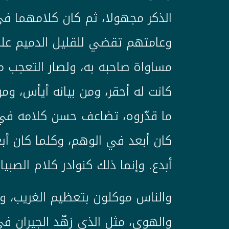
الذكر مجهولا، ثم كان كلامهما في
وعامتهم تقضي للقليل الدميم على 
مساواة صاحبه به، ولصار التعجب من
كانت له أحقر، ومن بيانه أيأس، و
ما قدّروه، تضاعف حسن كلامه في 
كان أبعد في الوهم، وكلما كان أ
أبدع. وإنما ذلك كنوادر كلام الصب
والناس موكلون بتعظيم الغريب، و
والهوى، مثل الذي زهّد الجيران 