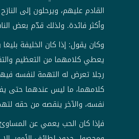
القادم عليهم، ويرحلون إلى النازح
وأكثر فائدة. ولذلك قدّم بعض النا
وكان يقول: إذا كان الخليفة بليغا 
يعطي كلامهما من التعظيم والتفض
رجلا تعرض له التهمة لنفسه فيه
كلامهما، ما ليس عندهما حتى يف
نفسه، والآخر ينقصه من حقه لتهم
فإذا كان الحب يعمي عن المساوئ
ومحصول حدود لطائف الأمور، إلا عا