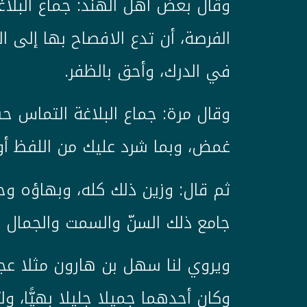
وقال بعض أهل الهند: جماع البلاغة
الفرصة، أن تدع الافصاح بها إلى الك
في الدرك، وأحق بالظفر.
وقال مرة: جماع البلاغة التماس ح
غمض، وبما شرد عليك من اللفظ أو 
ثم قال: وزين ذلك كله، وبهاؤه وحل
جامع ذلك السنّ والسمت والجمال 
ويروي لنا سهل بن هارون مثلا عجيبا
وكان أحدهما جميلا جليلا بهيًّا، ولب