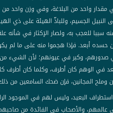
 مقدار واحد من البلاغة، وفي وزن واحد من 
النبيل الجسيم، وللباذّ الهيئة على ذي اله
ه سببا للعجب به، ولصار الإكثار في شأنه عل
من حسده أبعد. فإذا هجموا منه على ما لم يك
صدورهم، وكبر في عيونهم؛ لأن الشيء من غي
بعد في الوهم كان أطرف، وكلما كان أطرف كا
يان وملح المجانين، فإن ضحك السامعين من ذلك
استطراف البعيد، وليس لهم في الموجود الرا
في عالمهم، والأصحاب في الفائدة من صاحبه