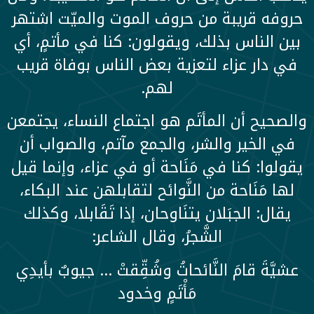
حروفه قريبة من حروف الموت والميّت اشتهر
بين الناس بذلك، ويقولون: كنا في مأتمٍ، أي
في دار عزاء لتعزية بعض الناس بوفاة قريب
لهم.
والصحيح أن المأتَم هو اجتماع النساء، يجتمعن
في الخير والشر، والجمع مآتم، والصواب أن
يقولوا: كنا في مَنَاحة أو في عزاء، وإنما قيل
لها مَنَاحة من النَّوائح لتقابلهن عند البكاء،
يقال: الجبَلان يتنَاوحان، إذا تَقَابلا، وكذلك
الشَّجرُ، وقال الشاعر:
عشيَّةَ قامَ النَّائحاتُ وشُقِّقتْ … جيوبٌ بأيدِي
مَأْتَمٍ وخدود