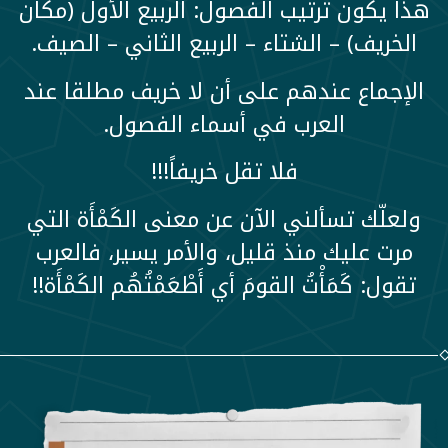
هذا يكون ترتيب الفصول: الربيع الأول (مكان
الخريف) – الشتاء – الربيع الثاني – الصيف.
الإجماع عندهم على أن لا خريف مطلقا عند
العرب في أسماء الفصول.
فلا تقل خريفاً!!!
ولعلّك تسألني الآن عن معنى الكَمْأَة التي
مرت عليك منذ قليل، والأمر يسير، فالعرب
تقول: كَمَأْتُ القومَ أي أَطْعَمْتُهُم الكَمْأَة!!