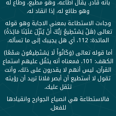
بأنه قادر. يقال أطاعه، وهو مطيع، وطاع له
وهو طائع له، إذا انقاد له،
وجاءت الاستطاعة بمعنى الاجابة وهو قوله
تعالى (هَلْ يَسْتَطِيعُ رَبُّكَ أَنْ يُنَزِّلَ عَلَيْنَا مَائِدَةً)
المائدة: 112، أي هل يجيبك إلى ما تسأله.
أما قوله تعالى (وَكَانُواْ لَا يَسْتَطِيعُونَ سَمْعًا)
الكهف: 101، فمعناه أنه يثقُل عليهم استماع
القرآن، ليس أنهم لا يقدرون على ذلك، وأنت
تقول لا أستطيع أن أبصر فلانا تريد أن رؤيته
تثقل عليك.
فالاستطاعة هي انصياع الجوارح وانقيادها
للفعل.