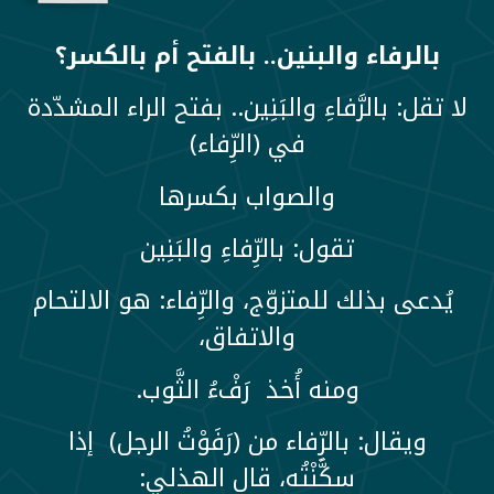
بالرفاء والبنين.. بالفتح أم بالكسر؟
لا تقل: بالرَّفاءِ والبَنِين.. بفتح الراء المشدّدة
في (الرِّفاء)
والصواب بكسرها
تقول: بالرِّفاءِ والبَنِين
يُدعى بذلك للمتزوّج، والرِّفاء: هو الالتحام
والاتفاق،
ومنه أُخذ رَفْءُ الثَّوب.
ويقال: بالرِّفاء من (رَفَوْتُ الرجل) إذا
سكَّنْتُه، قال الهذلي: