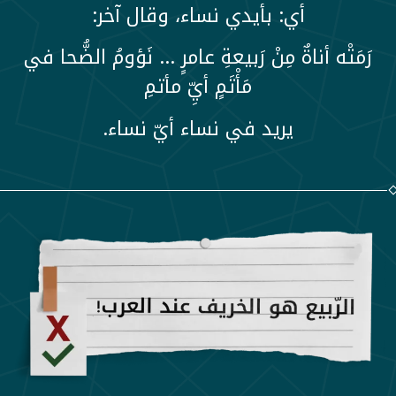
أي: بأيدي نساء، وقال آخر:
رَمَتْه أناةٌ مِنْ رَبيعةِ عامرٍ … نَؤومُ الضُّحا في
مَأْتَمٍ أيِّ مأتمِ
يريد في نساء أيّ نساء.