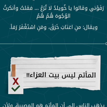
رَفَوْني وقالوا يا خُويلدُ لا تُرَعْ … فقلتُ وأنكرتُ
الوُجُوهَ هُمُ هُمُ
ويقال: منِ اغتابَ خَرَقَ، ومَنِ اسْتَغْفَرَ رَفأ.
يذهب الناس إلى أن المأتم هو المصيبة، ولأن