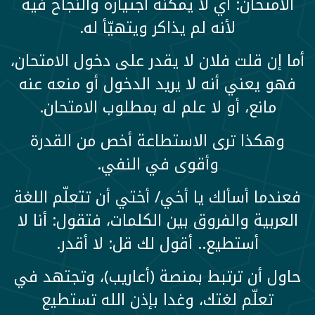
الامتحان: أي لا يمكنه اجتيازه والنجاح فيه
لأنه لم يذاكر ويتهيّأ له.
أما إن قلت فلان لا يقدر على دخول الامتحان،
فهو يعني أنه لا يريد الدخول أو منعه عنه
مانع، أو لا علم له بمطلوب الامتحان.
وهكذا ترى الاستطاعة أخص من القدرة
وأقوى في النفي.
فعندما أسألك يا أخي/ أختي أن تتعلّم اللغة
العربية والفروق بين الكلمات، فتقول: أنا لا
أستطيع.. أقول لك قل: لا أقدر.
حاول أن ترتبط بمنصة (أعاريب)، وتجتهد في
تعلّم لغتك، وغدا بإذن الله تستطيع