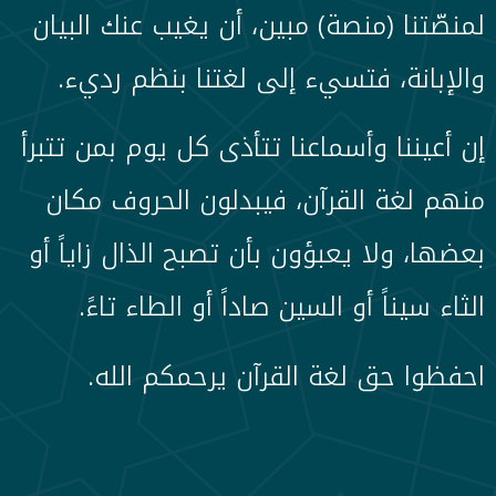
لمنصّتنا (منصة) مبين، أن يغيب عنك البيان
والإبانة، فتسيء إلى لغتنا بنظم رديء.
إن أعيننا وأسماعنا تتأذى كل يوم بمن تتبرأ
منهم لغة القرآن، فيبدلون الحروف مكان
بعضها، ولا يعبؤون بأن تصبح الذال زاياً أو
الثاء سيناً أو السين صاداً أو الطاء تاءً.
احفظوا حق لغة القرآن يرحمكم الله.