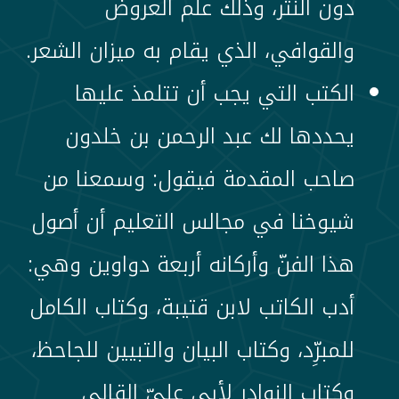
دون النثر، وذلك علم العروض
والقوافي، الذي يقام به ميزان الشعر.
الكتب التي يجب أن تتلمذ عليها
يحددها لك عبد الرحمن بن خلدون
صاحب المقدمة فيقول: وسمعنا من
شيوخنا في مجالس التعليم أن أصول
هذا الفنّ وأركانه أربعة دواوين وهي:
أدب الكاتب لابن قتيبة، وكتاب الكامل
للمبرِّد، وكتاب البيان والتبيين للجاحظ،
وكتاب النوادر لأبي عليّ القالي