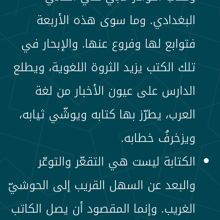
البغدادي. وما سوى هذه الأربعة
فتوابع لها وفروع عنها. والإبحار في
تلك الكتب يزيد الثروة اللغوية، ويطلع
الدارس على عيون الأخبار من لغة
العرب، يطرّز بها كتابه ويوشّي ثيابه،
ويزخرفُ خطابه.
الكتابة ليست هي التقعّر والتوعّر
والبعد عن السهل القريب إلى الحوشيّ
الغريب. وإنما المقصود أن يصل الكاتب