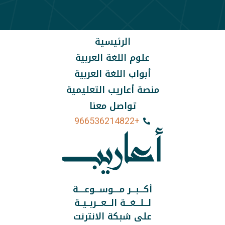
الرئيسية
علوم اللغة العربية
أبواب اللغة العربية
منصة أعاريب التعليمية
تواصل معنا
+966536214822
أكـــبـــر مــــوســـوعــــة
لـــلـــغـــة الـــعـــربــيــة
على شبكة الانترنت