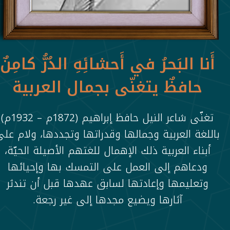
أَنا البَحرُ في أَحشائِهِ الدُرُّ كامِنٌ
حافظٌ يتغنّى بجمال العربية
تغنّى شاعر النيل حافظ إبراهيم (1872م – 1932م)
باللغة العربية وجمالها وقدراتها وتجددها، ولام عل
أبناء العربية ذلك الإهمال للغتهم الأصيلة الحيّة،
ودعاهم إلى العمل على التمسك بها وإحيائها
وتعليمها وإعادتها لسابق عهدها قبل أن تندثر
آثارها ويضيع مجدها إلى غير رجعة.