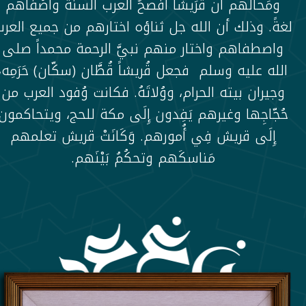
ومَحالّهم أن قُرَيشاً أفصحُ العرب ألْسنةً وأصْفاهم
لغةً. وذلك أن الله جل ثناؤه اختارهم من جميع العر
واصطفاهم واختار منهم نبيَّ الرحمة محمداً صلى
الله عليه وسلم فجعل قُريشاً قُطَّان (سكّان) حَرَمِه،
وجيران بيته الحرام، ووُلاتَهُ. فكانت وُفود العرب من
حُجّاجِها وغيرهم يَفِدون إِلَى مكة للحج، ويتحاكمون
إِلَى قريش فِي أُمورهم. وَكَانَتْ قريش تعلمهم
مَناسكَهم وتحكُمُ بَيْنَهم.