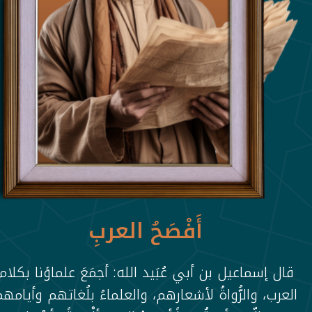
أَفْصَحُ العربِ
قال إسماعيل بن أبي عُبَيد الله: أجمَعَ علماؤنا بكلام
العرب، والرُّواةُ لأشعارهم، والعلماءُ بلُغاتهم وأيامه