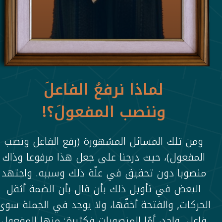
لماذا نرفعُ الفاعلَ
وننصب المفعولَ؟!
ومن تلك المسائل المشهورة (رفع الفاعل ونصب
المفعول)، حيث درجنا على جعل هذا مرفوعا وذاك
منصوبا دون تحقيق في علّة ذلك وسببه. واجتهد
البعض في تأويل ذلك بأن قال بأن الضمة أثقل
الحركات, والفتحة أخفّها، ولا يوجد في الجملة سوى
فاعل ٍ واحد، أمّا المنصوبات فكثيرة: منها المفعول