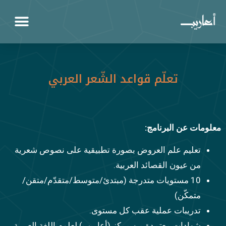
تعلّم قواعد الشّعر العربي
معلومات عن البرنامج:
تعليم علم العروض بصورة تطبيقية على نصوص شعرية
من عيون القصائد العربية.
10 مستويات متدرجة (مبتدئ/متوسط/متقدّم/متقن/
متمكّن)
تدريبات عملية عقب كل مستوى.
شهادات معتمدة من مركز (أعاريب) لعلوم اللغة العربية