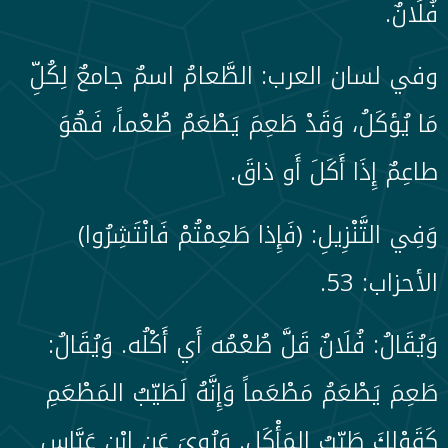
فُلَانٌ.
وفي لسان العرب: الطَّعامُ اسمٌ جامعٌ لِكُلِّ
مَا يُؤكَلُ، وَقَدْ طَعِمَ يَطْعَمُ طُعْماً، فَهُوَ
طاعِمٌ إِذَا أَكَلَ أَو ذاقَ.
وَفِي التَّنْزِيلِ: (فَإِذا طَعِمْتُمْ فَانْتَشِرُوا)
الأحزاب: 53.
وَيُقَالُ: فُلَانٌ قَلَّ طُعْمُه أَي أَكْلُه. وَيُقَالُ:
طَعِمَ يَطْعَمُ مَطْعَماً وَإِنَّهُ لَطَيّبُ المَطْعَمِ
كَقَوْلِكَ طَيِّبُ المَأْكَلِ. وَرُوِيَ عَنِ ابْنِ عَبَّاسٍ