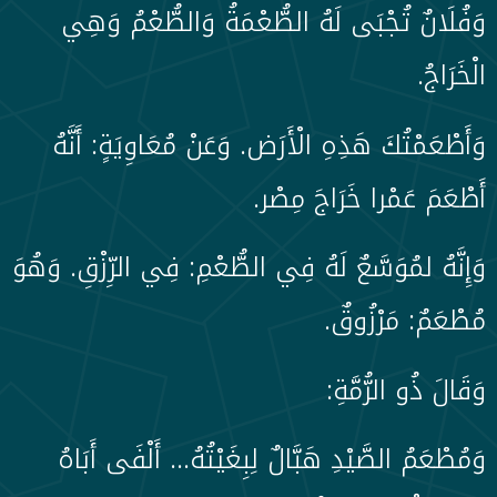
وَفُلَانٌ تُجْبَى لَهُ الطُّعْمَةُ وَالطُّعْمُ وَهِي
الْخَرَاجُ.
وَأَطْعَمْتُكَ هَذِهِ الْأَرَض. وَعَنْ مُعَاوِيَةٍ: أَنَّهُ
أَطْعَمَ عَمْرا خَرَاجَ مِصْر.
وَإِنَّهُ لمُوَسَّعٌ لَهُ فِي الطُّعْمِ: فِي الرِّزْقِ. وَهُوَ
مُطْعَمٌ: مَرْزُوقٌ.
وَقَالَ ذُو الرُّمَّةِ:
وَمُطْعَمُ الصَّيْدِ هَبَّالٌ لِبِغَيْتُهُ… أَلْفَى أَبَاهُ