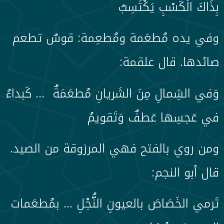
بِذَاكَ الْكَسْبِ يَكْتَسِبُ
وفي يده مُطعَمة ومُطعِمة: قوسٌ تطعم
صائدها. قال علقمة:
وَفي الشِمالِ مِنَ الشَريانِ مُطعَمَةٌ … كَبداءُ
في عَجسِها عَطفٌ وَتَقويمُ
ومن روي بالفتح فهي المرزوقة من الصيد.
قال أبو النجم:
تَرمي الخَصَاصَ بالعيونِ النُّجْلِ … بمُطعَمات