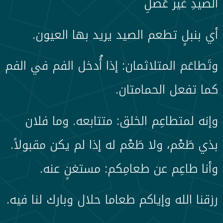
الصيدِ غير عُضلِ
أي بنبلٍ تطعم الصيد يريد بها العيون.
وتَطاعَم المتلاثمان: إذا أُدخل الفم في الفم
كما تفعل الحمامتان.
وإنه لمتطاعِم الخلق: متتابعه. وما فلان
بذي طَعْم، ولا طَعْم له إذا لم يكن مقبولاً.
وأنا طاعِم عن طعامِكم: مستغنٍ عنه.
رزقنا الله وإياكم طعاما حلال وبارك لنا فيه.