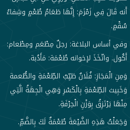
أَنه قَالَ فِي زَمْزَمَ: إِنَّهَا طَعَامُ طُعْمٍ وشِفاءُ
سُقْمٍ.
وفي أساس البلاغة: رجلٌ مِطْعَم ومِطْعام:
أَكُول. واتّخَذَ لإخوانه طُعْمَة: مَأَدُبة.
وَمِنِ الْمَجَازِ: فُلَانٌ طَيِّبُ الطِّعْمَةِ والطُّعمة
وَخَبِيث الطِّعْمَةِ بِالْكَسْرِ وَهِي الْجِهَةُ الَّتِي
مِنْهَا يَرْتَزِقُ بِوَزْنِ الْحِرْفَةِ.
وَجَعَلْتُ هَذِهِ الضَّيْعَةَ طُعْمَةٌ لَكَ بِالضَّمِّ.