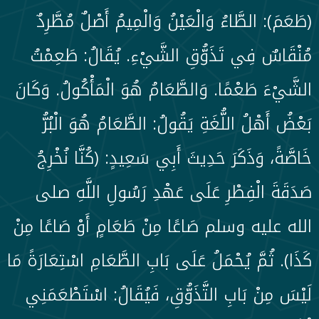
(طَعَمَ): الطَّاءُ وَالْعَيْنُ وَالْمِيمُ أَصْلٌ مُطَّرِدٌ
مُنْقَاسٌ فِي تَذَوُّقِ الشَّيْءِ. يُقَالُ: طَعِمْتُ
الشَّيْءَ طَعْمًا. وَالطَّعَامُ هُوَ الْمَأْكُولُ. وَكَانَ
بَعْضُ أَهْلُ اللُّغَةِ يَقُولُ: الطَّعَامُ هُوَ الْبُرُّ
خَاصَّةً، وَذَكَرَ حَدِيثَ أَبِي سَعِيدٍ: (كُنَّا نُخْرِجُ
صَدَقَةَ الْفِطْرِ عَلَى عَهْدِ رَسُولِ اللَّهِ صلى
الله عليه وسلم صَاعًا مِنْ طَعَامٍ أَوْ صَاعًا مِنْ
كَذَا). ثُمَّ يُحْمَلُ عَلَى بَابِ الطَّعَامِ اسْتِعَارَةً مَا
لَيْسَ مِنْ بَابِ التَّذَوُّقِ، فَيُقَالُ: اسْتَطْعَمَنِي