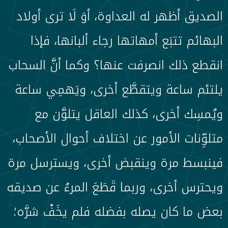
الصديق أظهر له العداوة، أوَ لَا ترى أولاد
البهائم تتبَع أمهاتها رجاء ألبانها، فإذا
انقطع ذلك انصرفت عنها؟ وكما أنَّ السحاب
يلتئم ساعة ويتقطَّع أخرى، ويَهمِي ساعة
ويُمسِك أخرى، كذلك العاقل يتلوَّن مع
متلوِّنات الأمور عن اختلاف أحوال الأصحاب،
فينبسط مرة وينقبض أخرى، ويسترسل مرة
ويحترس أخرى، وربما قَطَعَ المرءُ عن صديقه
بعض ما كان يصله بفضله فلم يخَفْ شرَّه؛