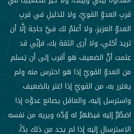
قربِ العدوِّ القويِّ، ولا للذليلِ في قربِ
العدوِّ العزيزِ، ولا أعلمُ لك فيَّ حاجة إلَّا أن
تريد أكلي، ولا أرى الثقة بك، فإنِّي قد
علمت أنَّ الضعيف هو أقرب إلى أن يَسلم
من العدوِّ القويِّ إذا هو احترس منه ولم
يغترر به، من القويِّ إذا اغتر بالضعيف
واسترسل إليه، والعاقل يصانع عدوَّه إذا
اضطُرَّ إليه فيظهرُ له وُدَّه ويريه من نفسه
الاسترسال إليه إذا لم يجد من ذلك بدّاً،