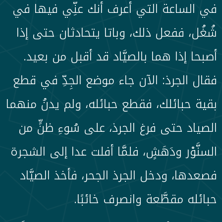
في الساعة التي أعرف أنك عنِّي فيها في
شُغُل، ففعل ذلك، وباتا يتحادثان حتى إذا
أصبحا إذا هما بالصيَّاد قد أقبل من بعيد.
فقال الجرذ: الآن جاء موضع الجِدِّ في قطع
بقية حبائلك، فقطع حبائله، ولم يدنُ منهما
الصياد حتى فرغ الجرذ، على سُوءِ ظنٍّ من
السنَّوْر ودَهَشٍ، فلمَّا أفلت عدا إلى الشجرة
فصعدها، ودخل الجرذ الجحر، فأخذ الصيَّاد
حبائله مقطَّعة وانصرف خائبًا.