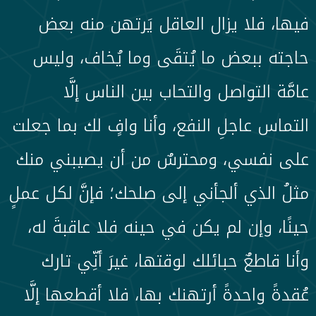
فيها، فلا يزال العاقل يَرتهن منه بعض
حاجته ببعض ما يُتقَى وما يُخاف، وليس
عامَّة التواصل والتحاب بين الناس إلَّا
التماس عاجلِ النفع، وأنا وافٍ لك بما جعلت
على نفسي، ومحترسٌ من أن يصيبني منك
مثلُ الذي ألجأني إلى صلحك؛ فإنَّ لكل عملٍ
حينًا، وإن لم يكن في حينه فلا عاقبةَ له،
وأنا قاطعٌ حبائلك لوقتها، غيرَ أنِّي تارك
عُقدةً واحدةً أرتهنك بها، فلا أقطعها إلَّا