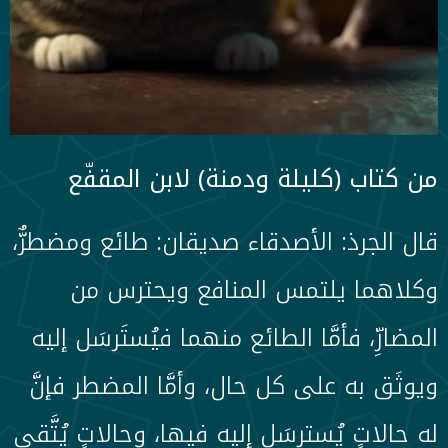
من كتاب (كليلة ودمنة) لابن المقفّع
قال الجرذ: الأصدقاء صديقان: طائع ومضطرٌّ،
وكلاهما يلتمس المنافع ويحترس من
المضارِّ، فأمَّا الطائع منهما فيُستَرسَل إليه
ويوثَق به على كل حال، وأمَّا المضطر فإنَّ
له حالاتٍ يُسترسَل إليه فيها، وحالاتٍ يُتَّقى