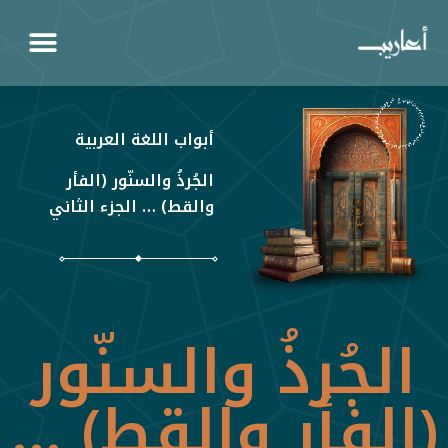
أبواب اللغة العربية
الجُرذُ والسنّور (الفأر
والقط) … الجزء الثاني
الجُرذُ والسنّور
(الفأر والقط) …