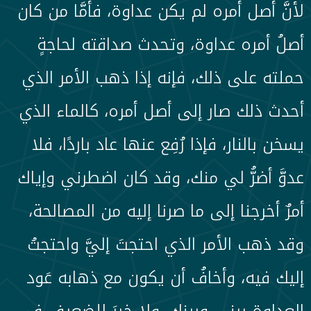
لأنَّ أصل أمره لم يكن عداوة، فأمَّا من كان
أصلُ أمره عداوة، وتحدث صداقته لحاجةٍ
حملته على ذلك، فإنه إذا ذهب الأمر الذي
أحدث ذلك صار إلى أصل أمره، كالماء الذي
يسخن بالنار، فإذا رُفِع عنها عاد باردًا، فلا
عدوَّ أضرُّ لي منك، وقد كان اضطرني وإياك
أمرٌ أخرجنا إلى ما صرنا إليه من المصالحة،
وقد ذهب الأمر الذي احتجتَ إليَّ واحتجتُ
إليك فيه، وأخافُ أن يكون مع ذهابه عَود
العداوة بيني وبينك، ولا خيرَ للضعيفِ في