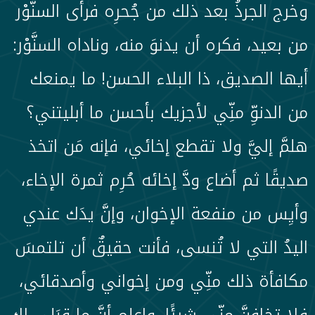
وخرج الجرذُ بعد ذلك من جُحرِه فرأى السنَّوْر
من بعيد، فكره أن يدنوَ منه، وناداه السنَّوْر:
أيها الصديق، ذا البلاء الحسن! ما يمنعك
من الدنوِّ منِّي لأجزيك بأحسن ما أبليتني؟
هلمَّ إليَّ ولا تقطع إخائي، فإنه مَن اتخذ
صديقًا ثم أضاع ودَّ إخائه حُرِم ثمرة الإخاء،
وأيِس من منفعة الإخوان، وإنَّ يدَك عندي
اليدُ التي لا تُنسى، فأنت حقيقٌ أن تلتمسَ
مكافأة ذلك منِّي ومن إخواني وأصدقائي،
فلا تخافنَّ منِّي شيئًا، واعلم أنَّ ما قِبَلي لك