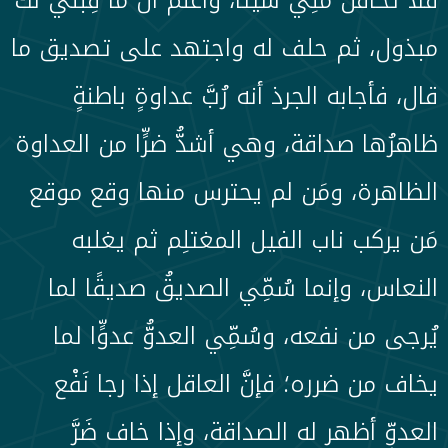
مبذول، ثم حلف له واجتهد على تصديق ما
قال، فأجابه الجرذ أنه رُبَّ عداوةٍ باطنةٍ
ظاهرُها صداقة، وهي أشدُّ ضرٍّا من العداوة
الظاهرة، ومَن لم يحترس منها وقع موقع
مَن يركب ناب الفيل المغتلِم ثم يغلبه
النعاس، وإنما سُمِّي الصديقُ صديقًا لما
يُرجى من نفعه، وسُمِّي العدوُّ عدوٍّا لما
يخاف من ضرره؛ فإنَّ العاقل إذا رجا نَفْع
العدوِّ أظهر له الصداقة، وإذا خاف ضَرَّ