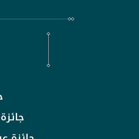
ج
جائزة 
جائزة عب