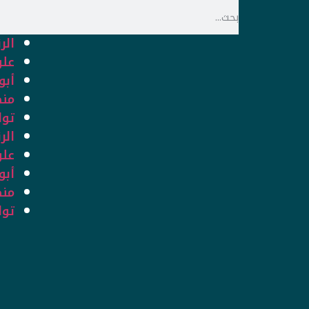
الر
علو
أبو
منص
توا
الر
علو
أبو
منص
توا