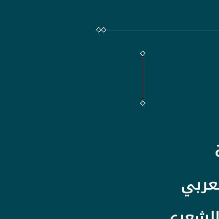
لعربي
 الشعري