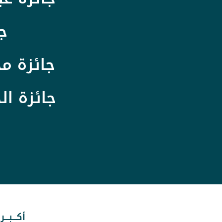
ج
جائزة مج
جائزة ال
أكـــبـــر